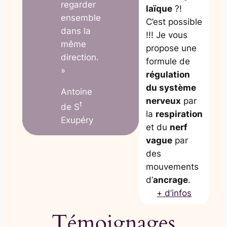
regarder
laïque
?!
ensemble
C’est possible
dans la
!!! Je vous
même
propose une
direction.
formule de
»
régulation
du système
Antoine
nerveux
par
t
de S
la
respiration
Exupéry
et du
nerf
vague
par
des
mouvements
d’
ancrage
.
+ d’infos
Témoignages