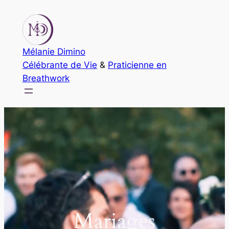
Aller
au
contenu
Mélanie Dimino
Célébrante de Vie
&
Praticienne en
Breathwork
Mariages