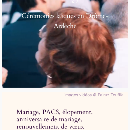
Cérémonies laïques en Drôme-
Ardèche
images vidéos © Fairuz Toufiik
Mariage, PACS, élopement,
anniversaire de mariage,
renouvellement de vœux